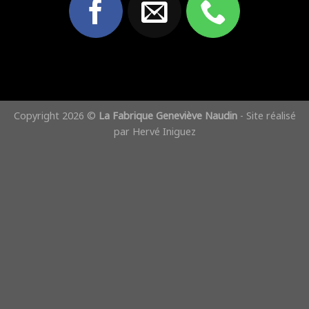
Copyright 2026 ©
La Fabrique Geneviève Naudin
- Site réalisé
par
Hervé Iniguez