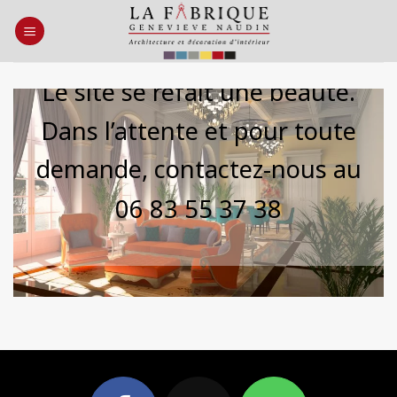
Skip
to
content
Le site se refait une beauté.
Dans l’attente et pour toute
demande, contactez-nous au
06 83 55 37 38